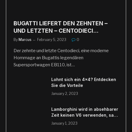
BUGATTI LIEFERT DEN ZEHNTEN –
UND LETZTEN – CENTODIECI
HYPERSPORTWAGEN – Auto Motors
By
Marcus
February 5, 2023
0
Blog
Der zehnte und letzte Centodieci, eine moderne
Hommage an Bugattis legendären
Supersportwagen EB110, ist…
Lohnt sich ein 4×4? Entdecken
Sie die Vorteile
January 2, 2023
Lamborghini wird in absehbarer
Zeit keinen V6 verwenden, sagt
CTO
January 1, 2023